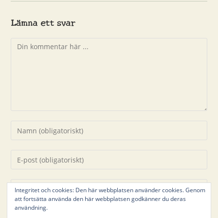
Lämna ett svar
Kommentar
Ange
ditt
namn
Ange
eller
din
användarnamn
e-
Ange
för
Integritet och cookies: Den här webbplatsen använder cookies. Genom
postadress
URL
att fortsätta använda den här webbplatsen godkänner du deras
att
för
användning.
till
kommentera
att