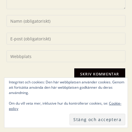
Ange
ditt
namn
Ange
eller
din
användarnamn
e-
Ange
för
postadress
URL
att
för
till
kommentera
att
din
kommentera
Integritet och cookies: Den här webbplatsen använder cookies. Genom
webbplats
att fortsätta använda den här webbplatsen godkänner du deras
(valfritt)
användning.
Om du vill veta mer, inklusive hur du kontrollerar cookies, se:
Cookie-
policy