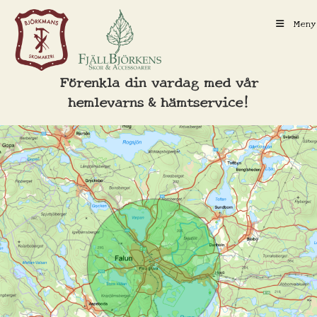
Hoppa
Meny
till
innehållet
Förenkla din vardag med vår
hemlevarns & hämtservice!